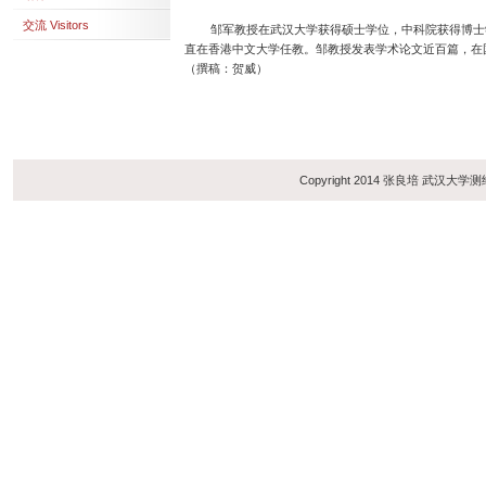
交流 Visitors
邹军教授在武汉大学获得硕士学位，中科院获得博士学
直在香港中文大学任教。邹教授发表学术论文近百篇，在国
（撰稿：贺威）
Copyright 2014 张良培 武