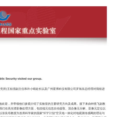
lic Security visited our group.
研究所)王桂强副主任和许小晴处长以及广州星博科仪有限公司罗旭东总经理对我组进
欢迎，并带领他们参观介绍了实验室的主要研究方向及成果。接下来由钟燕飞副教
我们在高光谱影像处理方面，包括端元信息自动提取、混合像元分解、亚像元定位以
张良培教授为首席科学家的国家“973”计划“空天地一体化对地观测传感网的理论与