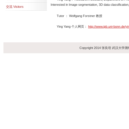
Interested in Image segmentation, 3D data classification,
交流 Visitors
Tutor ： Wolfgang Forstner 教授
Ying Yang 个人网页：
http://www.ipb.uni-bonn.de/y
Copyright 2014 张良培 武